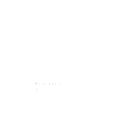
entdecken
Ansprechpartner
Standort
Reisemobile
Jetzt