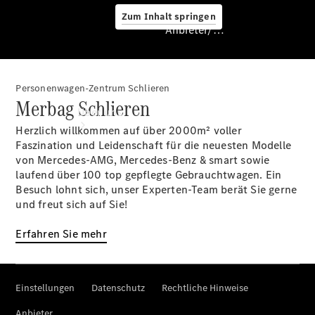
Zum Inhalt springen
Anbieter/Datenschutz
Personenwagen-Zentrum Schlieren
Anbieter/Datenschutz
Merbag Schlieren
Über uns
Herzlich willkommen auf über 2000m² voller
Faszination und Leidenschaft für die neuesten Modelle
von Mercedes-AMG, Mercedes-Benz & smart sowie
laufend über 100 top gepflegte Gebrauchtwagen. Ein
Besuch lohnt sich, unser Experten-Team berät Sie gerne
und freut sich auf Sie!
Standort &
Erfahren Sie mehr
Öffnungszeiten
Ansprechpartner
Unternehmen
Jobs &
Karriere