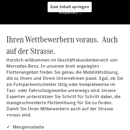
Zum Inhalt springen
Service &
Anbieter/Datenschutz
Zubehör
Ihren Wettbewerbern voraus. Auch
auf der Strasse.
Herzlich willkommen im Geschäftskundenbereich von
Mercedes-Benz. In unserem breit angelegten
Servicetermin
Flottenangebot finden Sie genau die Mobilitätslösung,
buchen
die zu Ihnen und Ihrem Unternehmen passt. Egal, ob Sie
Digitale
als Fuhrparkentscheider tätig oder beispielsweise im
Extras
Taxi- oder Fahrschulgewerbe unterwegs sind. Unsere
Ladelösungen
Experten unterstützen Sie Schritt für Schritt dabei, die
Unterwegs
massgeschneiderte Flottenlösung für Sie zu finden.
laden
Damit Sie Ihren Mitbewerbern auch auf der Strasse
Pannen- &
voraus sind.
Unfallhilfe
Räder &
✓ Mengenrabatte