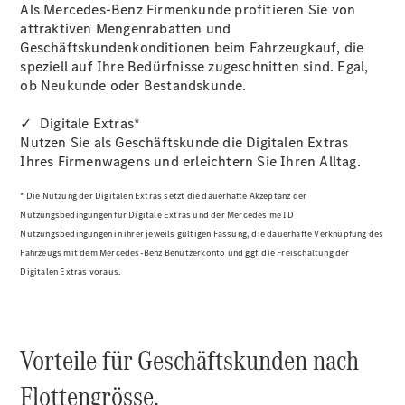
Reifen
Als Mercedes-Benz Firmenkunde profitieren Sie von
Wartung,
attraktiven Mengenrabatten und
Reparatur
Geschäftskundenkonditionen beim Fahrzeugkauf, die
&
speziell auf Ihre Bedürfnisse zugeschnitten sind. Egal,
Garantie
ob Neukunde oder Bestandskunde.
✓ Digitale Extras*
Nutzen Sie als Geschäftskunde die Digitalen Extras
Ihres Firmenwagens und erleichtern Sie Ihren Alltag.
* Die Nutzung der Digitalen Extras setzt die dauerhafte Akzeptanz der
Nutzungsbedingungen für Digitale Extras und der Mercedes me ID
Nutzungsbedingungen in ihrer jeweils gültigen Fassung, die dauerhafte Verknüpfung des
Fahrzeugs mit dem Mercedes-Benz Benutzerkonto und ggf. die Freischaltung der
Digitalen Extras voraus.
Übersicht
Reparatur
Service &
Vorteile für Geschäftskunden nach
Garantie
Rückrufe
Flottengrösse.
Ersatzteile