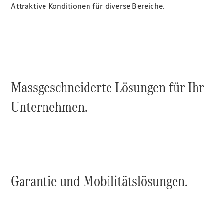
Attraktive Konditionen für diverse Bereiche.
Über uns
Massgeschneiderte Lösungen für Ihr
Unternehmen.
Standort &
Öffnungszeiten
Ansprechpartner
Unternehmen
Jobs &
Karriere
Garantie und Mobilitätslösungen.
Kontaktformular
Servicetermin
buchen