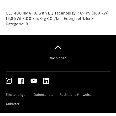
GLC 400 4MATIC with EQ Technology, 489 PS (360 kW),
Über uns
15,8 kWh/100 km, 0 g CO
/km, Energieeffizienz-
2
Kategorie:
B.
Standort &
Öffnungszeiten
Ansprechpartner
Unternehmen
Jobs &
Karriere
Kontaktformular
Servicetermin
buchen