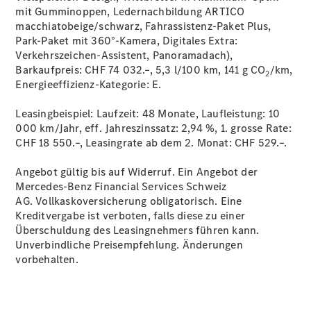
Accessories
mit Gumminoppen, Ledernachbildung ARTICO
macchiatobeige/schwarz, Fahrassistenz-Paket Plus,
Park-Paket mit 360°-Kamera, Digitales Extra:
Verkehrszeichen-Assistent, Panoramadach),
Barkaufpreis: CHF 74 032.–, 5,3 l/100 km, 141 g CO
/km,
2
Energieeffizienz-Kategorie:
E.
Digitale
Leasingbeispiel: Laufzeit: 48 Monate, Laufleistung: 10
Broschüre
000 km/Jahr, eff. Jahreszinssatz: 2,94 %, 1. grosse Rate:
Fahrzeugzubehör
CHF 18 550.–, Leasingrate ab dem 2. Monat: CHF 529.–.
Collection
Betriebsanleitungen
Angebot gültig bis auf Widerruf. Ein Angebot der
Mercedes-Benz Financial Services Schweiz
Servicetermin
AG. Vollkaskoversicherung obligatorisch. Eine
buchen
Kreditvergabe ist verboten, falls diese zu einer
Überschuldung des Leasingnehmers führen kann.
Unverbindliche Preisempfehlung. Änderungen
vorbehalten.