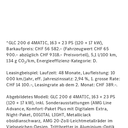
Reifen
Wartung,
Reparatur
&
Garantie
*GLC 200 d 4MATIC, 163 + 23 PS (120 + 17 kW),
Barkaufpreis: CHF 56 582.– (Fahrzeugwert CHF 65
900.– abzüglich CHF 9318.– Preisvorteil), 5,1 l/100 km,
134 g CO
/km, Energieeffizienz-Kategorie:
D.
2
Leasingbeispiel: Laufzeit: 48 Monate, Laufleistung: 10
000 km/Jahr, eff. Jahreszinssatz: 2,94 %, 1. grosse Rate:
CHF 14 100.–, Leasingrate ab dem 2. Monat: CHF 389.–.
Übersicht
Abgebildetes Modell: GLC 200 d 4MATIC, 163 + 23 PS
Reparatur
(120 + 17 kW), inkl. Sonderausstattungen (AMG Line
Service &
Advance, Komfort-Paket Plus mit Digitalem Extra,
Garantie
Night-Paket, DIGITAL LIGHT, Metalliclack
Rückrufe
obsidianschwarz, AMG 20-Zoll-Leichtmetallräder im
Ersatzteile
Vielspeichen-Design, Trittbretter in Aluminium-Optik