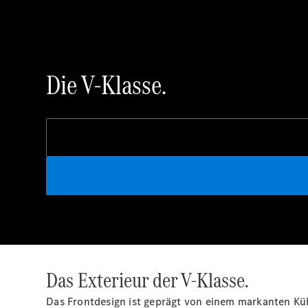
Die V-Klasse.
Das Exterieur der V-Klasse.
Das Frontdesign ist geprägt von einem markanten Küh