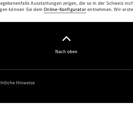
egebenenfalls Ausstattungen zeigen, die so in der Schweiz nich
ungen können Sie dem
Online-Konfigurator
entnehmen. Wir erstel
Über uns
Standort &
Öffnungszeiten
Ansprechpartner
Unternehmen
Jobs &
Karriere
Kontaktformular
Servicetermin
buchen