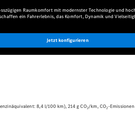
Accessories
rosszügigen Raumkomfort mit modernster Technologie und hoch
affen ein Fahrerlebnis, das Komfort, Dynamik und Vielseitigke
Jetzt konfigurieren
Digitale
Broschüre
Fahrzeugzubehör
Collection
Betriebsanleitungen
Servicetermin
buchen
Benzinäquivalent: 8,4 l/100 km), 214 g CO
/km, CO
-Emissionen 
2
2