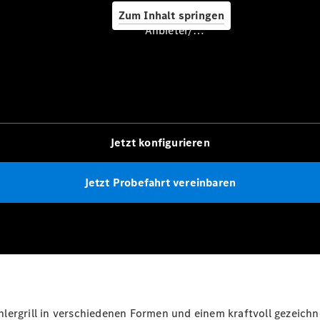
Zum Inhalt springen
Service &
Anbieter/Datenschutz
Zubehör
Jetzt konfigurieren
Servicetermin
Jetzt Probefahrt vereinbaren
buchen
Digitale
Extras
Ladelösungen
Unterwegs
laden
Pannen- &
Unfallhilfe
Räder &
lergrill in verschiedenen Formen und einem kraftvoll gezeichne