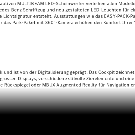
Reifen
 adaptiven MULTIBEAM
LED-Scheinwerfer
verleihen allen Modelle
Wartung,
edes-Benz Schriftzug und neu gestalteten LED-Leuchten für ei
Reparatur
e Lichtsignatur entsteht. Ausstattungen wie das
EASY-PACK-Pa
&
er das Park-Paket mit
360°-Kamera
erhöhen den Komfort Ihrer V
Garantie
 und ist von der Digitalisierung geprägt. Das Cockpit zeichne
 grossen Displays, verschiedene stilvolle Zierelemente und ein
le
Rückspiegel
oder MBUX Augmented Reality für
Navigation
er
Übersicht
Reparatur
Service &
Garantie
Rückrufe
Ersatzteile