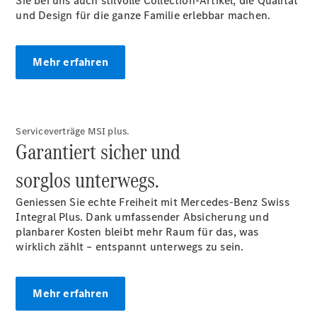
Sie bei uns auch stilvolle Collection-Artikel, die Qualität
und Design für die ganze Familie erlebbar machen.
Über uns
Mehr erfahren
Serviceverträge MSI plus.
Garantiert sicher und
Standort &
Öffnungszeiten
sorglos unterwegs.
Ansprechpartner
Unternehmen
Geniessen Sie echte Freiheit mit Mercedes-Benz Swiss
Jobs &
Integral Plus. Dank umfassender Absicherung und
Karriere
planbarer Kosten bleibt mehr Raum für das, was
wirklich zählt – entspannt unterwegs zu sein.
Kontaktformular
Servicetermin
Mehr erfahren
buchen