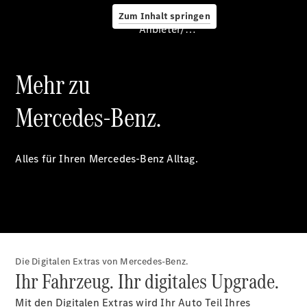
Zum Inhalt springen
Service &
Anbieter/Datenschutz
Zubehör
Mehr zu
Mercedes-Benz.
Alles für Ihren Mercedes-Benz Alltag.
Servicetermin
buchen
Digitale
Extras
Ladelösungen
Unterwegs
laden
Die Digitalen Extras von Mercedes-Benz.
Pannen- &
Ihr Fahrzeug. Ihr digitales Upgrade.
Unfallhilfe
Räder &
Mit den Digitalen Extras wird Ihr Auto Teil Ihres